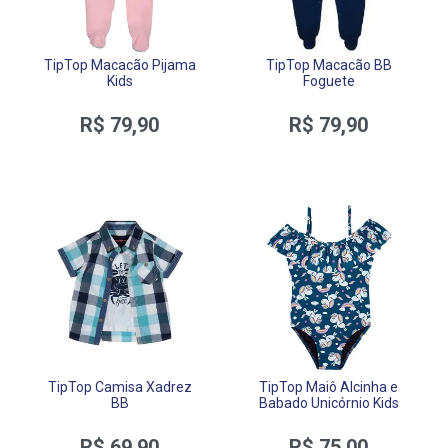
TipTop Macacão Pijama
TipTop Macacão BB
Kids
Foguete
R$ 79,90
R$ 79,90
TipTop Camisa Xadrez
TipTop Maiô Alcinha e
BB
Babado Unicórnio Kids
R$ 69,90
R$ 75,00