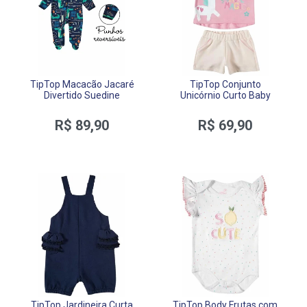
TipTop Macacão Jacaré
TipTop Conjunto
Divertido Suedine
Unicórnio Curto Baby
R$ 89,90
R$ 69,90
TipTop Jardineira Curta
TipTop Body Frutas com