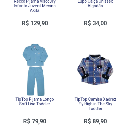
Recco Pijama ViscoDry
Lupo Calça Unissex
Infanto Juvenil Menino
Algodão
Akita
R$ 129,90
R$ 34,00
TipTop Pijama Longo
TipTop Camisa Xadrez
Soft Liso Toddler
Fly High in The Sky
Toddler
R$ 79,90
R$ 89,90