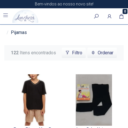
Bem-vindos ao nosso novo site!
0
Pijamas
122
Itens encontrados
Filtro
Ordenar