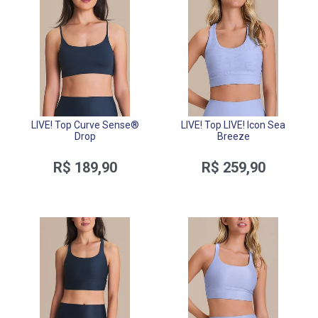
LIVE! Top Curve Sense®
LIVE! Top LIVE! Icon Sea
Drop
Breeze
R$ 189,90
R$ 259,90