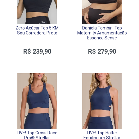
Zero Açúcar Top 5 KM
Daniela Tombini Top
Sou Corredora Preto
Maternity Amamentação
Essence Sense
R$ 239,90
R$ 279,90
LIVE! Top Cross Race
LIVE! Top Halter
Pro® Strellar
Equilibrium Strellar