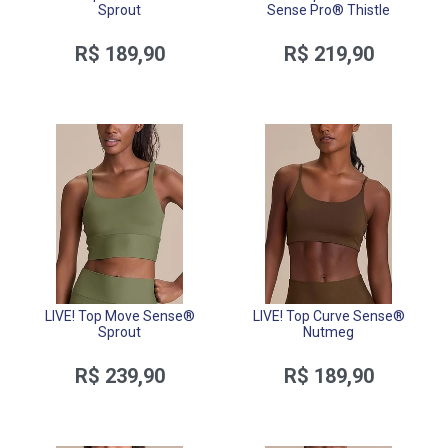
Sprout
Sense Pro® Thistle
R$ 189,90
R$ 219,90
LIVE! Top Move Sense®
LIVE! Top Curve Sense®
Sprout
Nutmeg
R$ 239,90
R$ 189,90