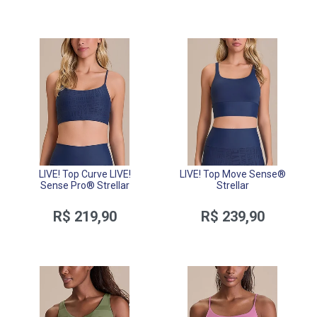
LIVE! Top Curve LIVE!
LIVE! Top Move Sense®
Sense Pro® Strellar
Strellar
R$ 219,90
R$ 239,90