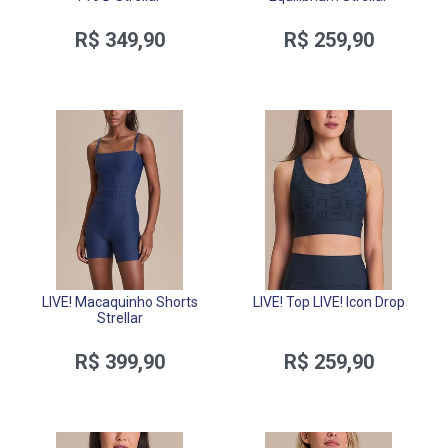
R$ 349,90
R$ 259,90
LIVE! Macaquinho Shorts
LIVE! Top LIVE! Icon Drop
Strellar
R$ 399,90
R$ 259,90