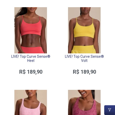
LIVE! Top Curve Sense®
LIVE! Top Curve Sense®
Heel
Volt
R$ 189,90
R$ 189,90