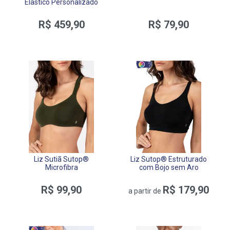
Elastico Personalizado
R$ 459,90
R$ 79,90
Liz Sutiã Sutop®
Liz Sutop® Estruturado
Microfibra
com Bojo sem Aro
R$ 99,90
R$ 179,90
a partir de