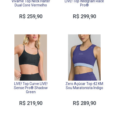
Vivame Top Neck Halter
LIVE! Top Wildgrain Race
Dual Core Vermelho
Pro®
R$ 259,90
R$ 299,90
LIVE! Top Curve LIVE!
Zero Açúcar Top 42 KM
Sense Pro® Shadow
Sou Maratonista Índigo
Green
R$ 219,90
R$ 289,90