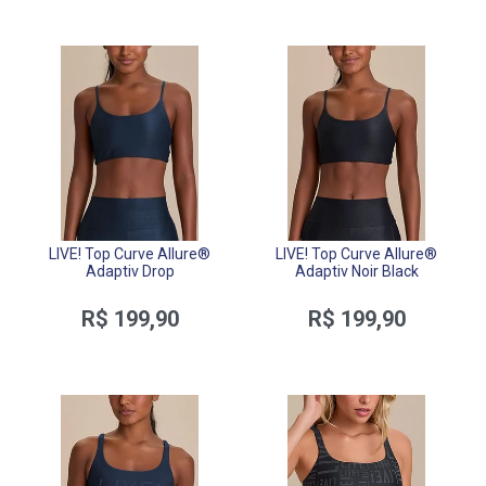
LIVE! Top Curve Allure®
LIVE! Top Curve Allure®
Adaptiv Drop
Adaptiv Noir Black
R$ 199,90
R$ 199,90