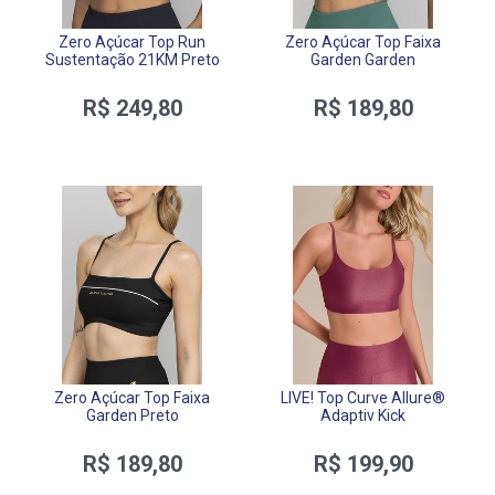
Zero Açúcar Top Run
Zero Açúcar Top Faixa
Sustentação 21KM Preto
Garden Garden
R$ 249,80
R$ 189,80
Zero Açúcar Top Faixa
LIVE! Top Curve Allure®
Garden Preto
Adaptiv Kick
R$ 189,80
R$ 199,90