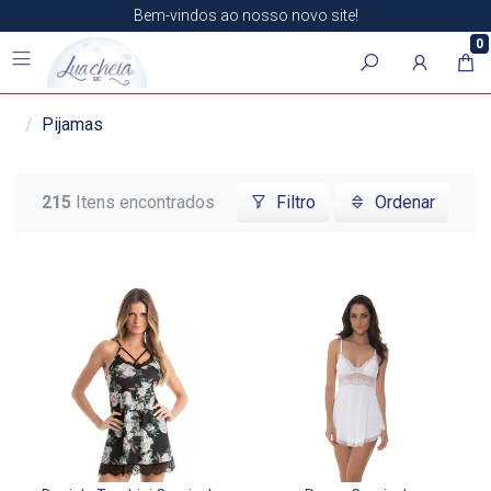
Bem-vindos ao nosso novo site!
0
Pijamas
215
Itens encontrados
Filtro
Ordenar