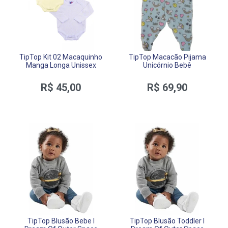
TipTop Kit 02 Macaquinho
TipTop Macacão Pijama
Manga Longa Unissex
Unicórnio Bebê
R$ 45,00
R$ 69,90
TipTop Blusão Bebe I
TipTop Blusão Toddler I