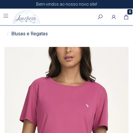
Bem-vindos ao nosso novo site!
0
Blusas e Regatas