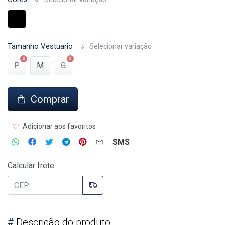
Tamanho Vestuario
Selecionar variação
P
M
G
Comprar
Adicionar aos favoritos
SMS
Calcular frete
#
Descrição do produto