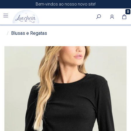
Bem-vindos ao nosso novo site!
0
Blusas e Regatas