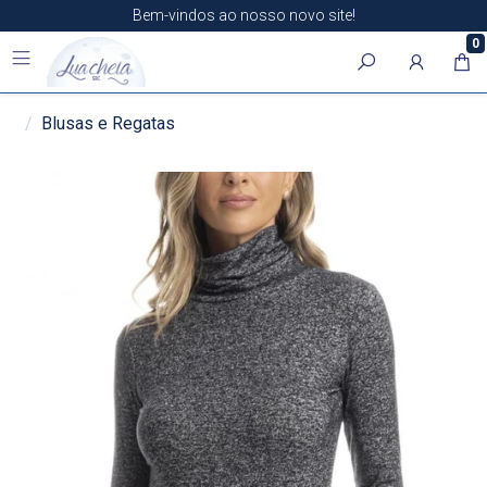
Bem-vindos ao nosso novo site!
0
Blusas e Regatas