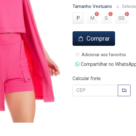
Tamanho Vestuario
Selecio
P
M
G
GG
Comprar
Adicionar aos favoritos
Compartilhar no WhatsAp
Calcular frete