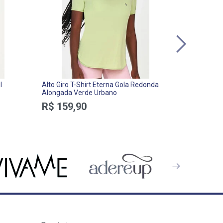
l
Alto Giro T-Shirt Eterna Gola Redonda
Vivame Ca
Alongada Verde Urbano
Felpa Abot
R$ 159,90
R$ 399,