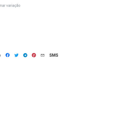
nar variação
p
SMS