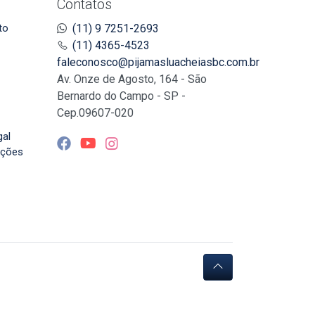
Contatos
to
(11) 9 7251-2693
(11) 4365-4523
faleconosco@pijamasluacheiasbc.com.br
Av. Onze de Agosto, 164 - São
Bernardo do Campo - SP -
Cep.09607-020
gal
uções