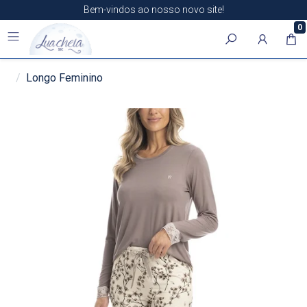
Bem-vindos ao nosso novo site!
0
Longo Feminino