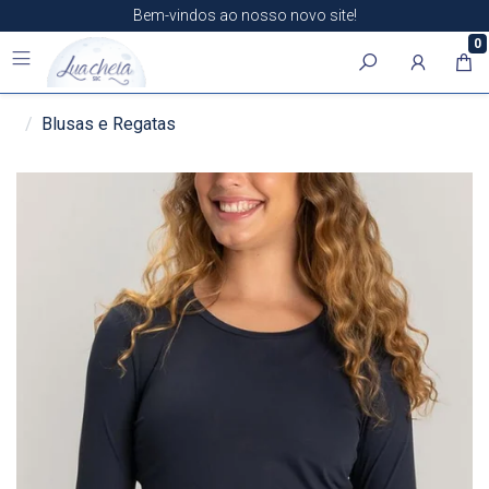
Bem-vindos ao nosso novo site!
0
Blusas e Regatas