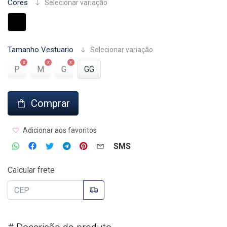
Cores
Selecionar variação
Tamanho Vestuario
Selecionar variação
P
M
G
GG
Comprar
Adicionar aos favoritos
SMS
Calcular frete