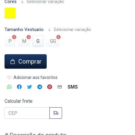
Cores
Selecionar variação
Tamanho Vestuario
Selecionar variação
P
M
G
GG
Comprar
Adicionar aos favoritos
SMS
Calcular frete