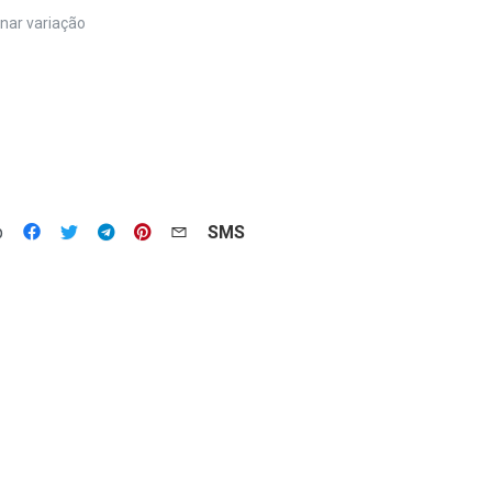
nar variação
p
SMS