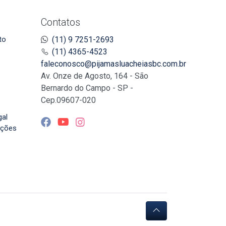
Contatos
to
(11) 9 7251-2693
(11) 4365-4523
faleconosco@pijamasluacheiasbc.com.br
Av. Onze de Agosto, 164 - São
Bernardo do Campo - SP -
Cep.09607-020
gal
uções