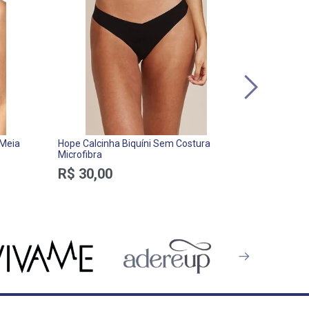
 Meia
Hope Calcinha Biquíni Sem Costura
Alto Giro T
Microfibra
R$ 229,
R$ 30,00