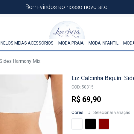
Bem-vindos ao nosso novo site!
INELOS MEIAS ACESSÓRIOS
MODA PRAIA
MODA INFANTIL
MODA
i Sides Harmony Mix
Liz Calcinha Biquíni S
COD: 50315
R$ 69,90
Cores
Selecionar variação