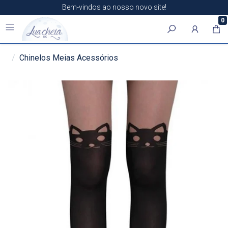
Bem-vindos ao nosso novo site!
0
Chinelos Meias Acessórios