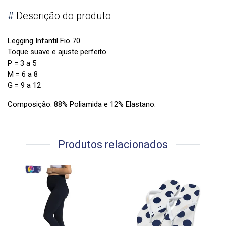
#
Descrição do produto
Legging Infantil
Fio 70.
Toque suave e a
juste perfeito.
P = 3 a 5
M = 6 a 8
G = 9 a 12
Composição:
88% Poliamida e 12% Elastano.
Produtos relacionados