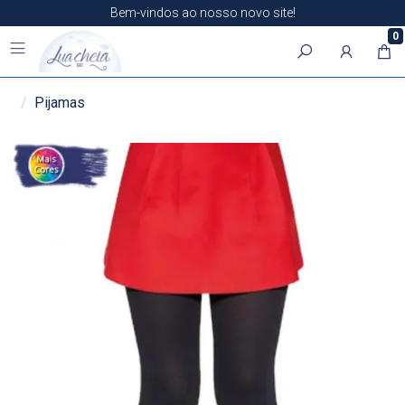
Bem-vindos ao nosso novo site!
0
Pijamas