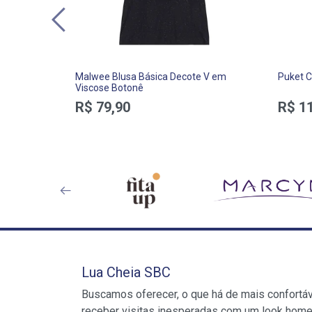
Malwee Blusa Básica Decote V em
Puket C
Viscose Botonê
R$ 79,90
R$ 1
Lua Cheia SBC
Buscamos oferecer, o que há de mais confortá
receber visitas inesperadas com um look home