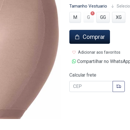
Tamanho Vestuario
Selecio
M
G
GG
XG
Comprar
Adicionar aos favoritos
Compartilhar no WhatsAp
Calcular frete