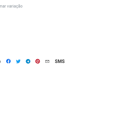
nar variação
p
SMS