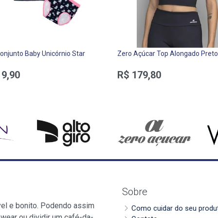
onjunto Baby Unicórnio Star
Zero Açúcar Top Alongado Preto
19,90
R$ 179,80
Sobre
vel e bonito. Podendo assim
Como cuidar do seu produ
wear ou dividir um café-da-