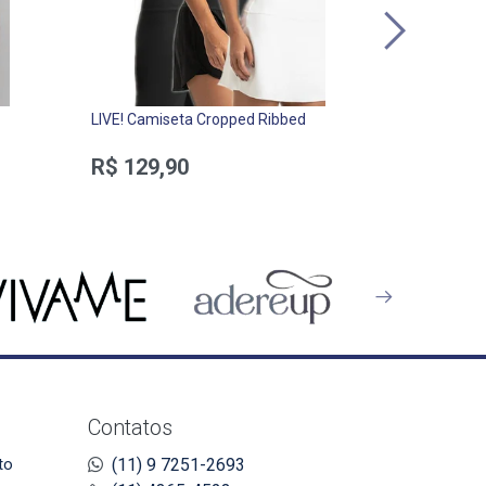
LIVE! Camiseta Cropped Ribbed
Recco Meu 
Comfort Fla
R$ 129,90
R$ 159,
Contatos
to
(11) 9 7251-2693