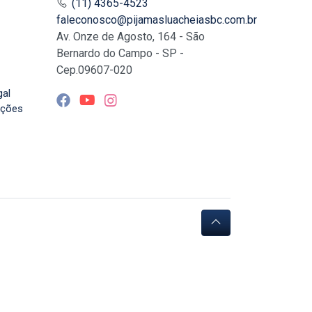
(11) 4365-4523
faleconosco@pijamasluacheiasbc.com.br
Av. Onze de Agosto, 164 - São
Bernardo do Campo - SP -
Cep.09607-020
gal
uções