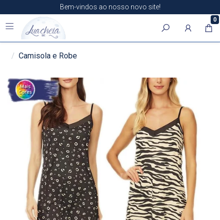
Bem-vindos ao nosso novo site!
0
Camisola e Robe