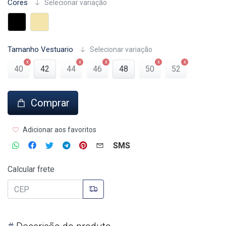
Cores
Selecionar variação
Tamanho Vestuario
Selecionar variação
40
42
44
46
48
50
52
Comprar
Adicionar aos favoritos
SMS
Calcular frete