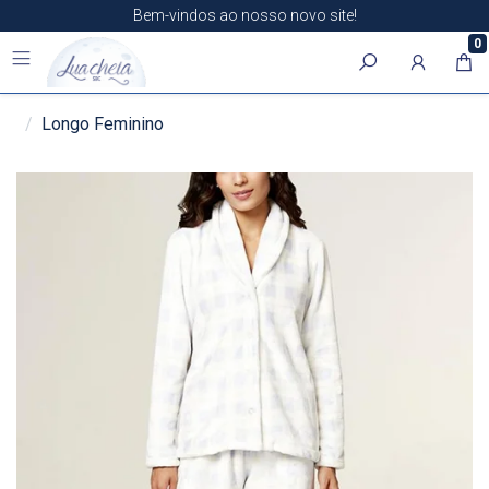
Bem-vindos ao nosso novo site!
0
Longo Feminino