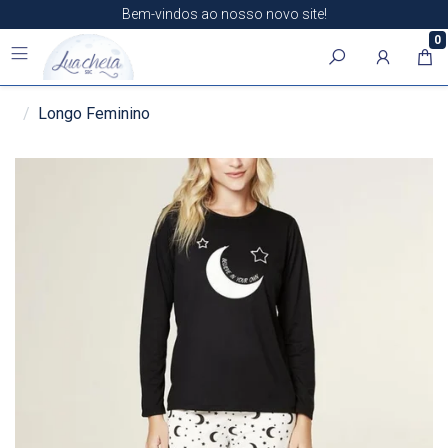
Bem-vindos ao nosso novo site!
0
Longo Feminino