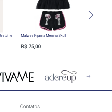
tretch e
Malwee Pijama Menina Skull
Malwee Kit 
Toddler ZI
R$ 75,00
R$ 79,9
Contatos