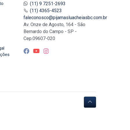
to
(11) 9 7251-2693
(11) 4365-4523
faleconosco@pijamasluacheiasbc.com.br
Av. Onze de Agosto, 164 - São
Bernardo do Campo - SP -
Cep.09607-020
gal
uções