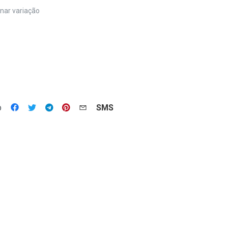
nar variação
p
SMS