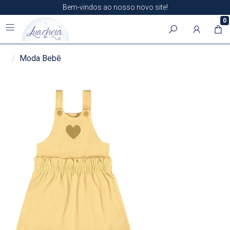
Bem-vindos ao nosso novo site!
0
Moda Bebê