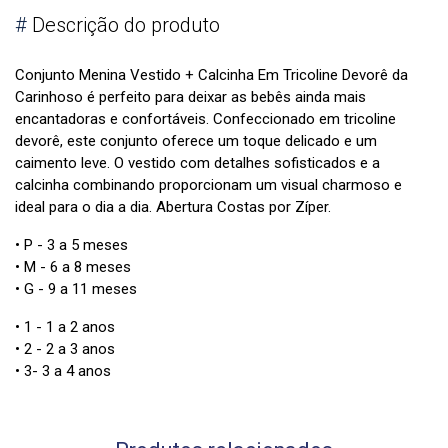
#
Descrição do produto
Conjunto Menina Vestido + Calcinha Em Tricoline Devorê da
Carinhoso é perfeito para deixar as bebês ainda mais
encantadoras e confortáveis. Confeccionado em tricoline
devorê, este conjunto oferece um toque delicado e um
caimento leve. O vestido com detalhes sofisticados e a
calcinha combinando proporcionam um visual charmoso e
ideal para o dia a dia. Abertura Costas por Zíper.
• P - 3 a 5 meses
• M - 6 a 8 meses
• G - 9 a 11 meses
• 1 - 1 a 2 anos
• 2 - 2 a 3 anos
• 3- 3 a 4 anos