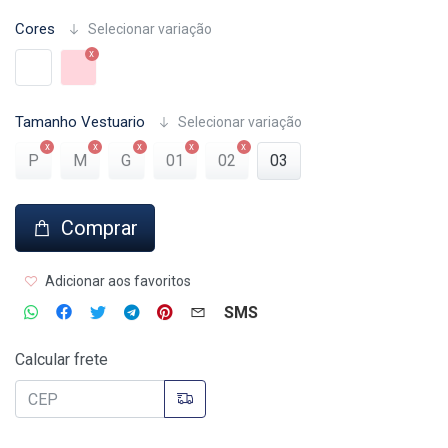
Cores
Selecionar variação
Tamanho Vestuario
Selecionar variação
P
M
G
01
02
03
Comprar
Adicionar aos favoritos
SMS
Calcular frete