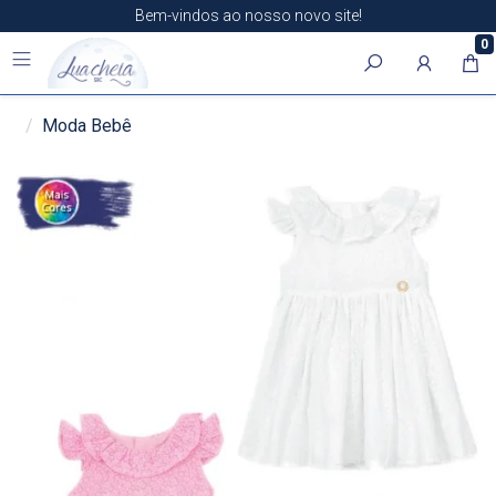
Bem-vindos ao nosso novo site!
0
Moda Bebê