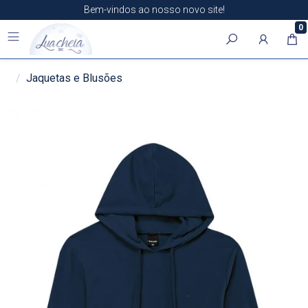
Bem-vindos ao nosso novo site!
0
Jaquetas e Blusões