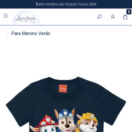
Bem-vindos ao nosso novo site!
0
Para Menino Verão