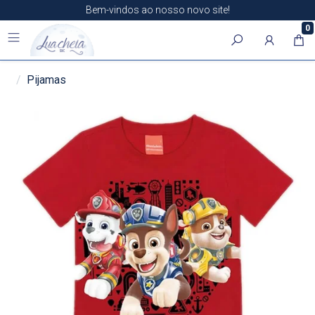
Bem-vindos ao nosso novo site!
0
Pijamas