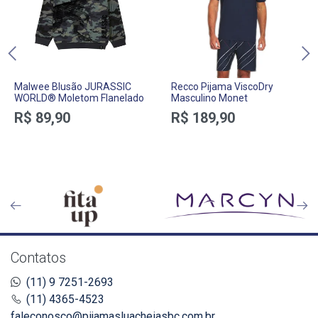
Malwee Blusão JURASSIC
Recco Pijama ViscoDry
WORLD® Moletom Flanelado
Masculino Monet
R$ 89,90
R$ 189,90
Contatos
(11) 9 7251-2693
(11) 4365-4523
faleconosco@pijamasluacheiasbc.com.br