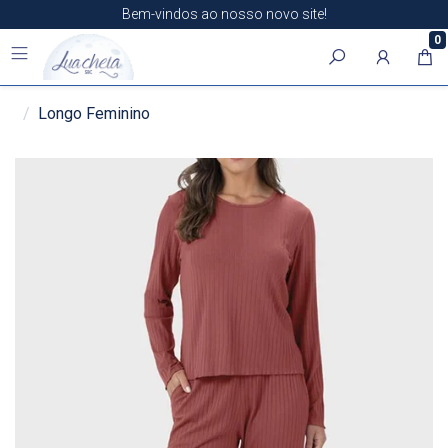
Bem-vindos ao nosso novo site!
0
Longo Feminino