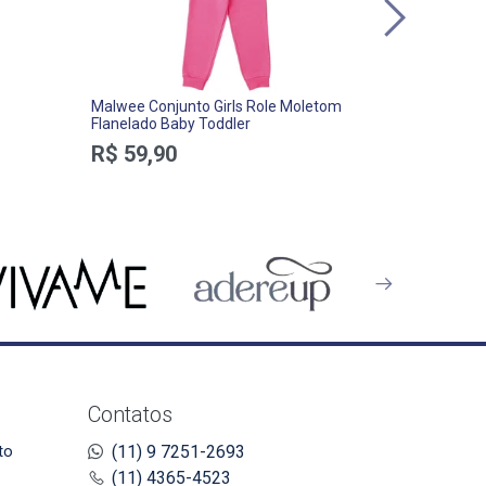
Malwee Conjunto Girls Role Moletom
TipTop Con
Flanelado Baby Toddler
Felpado Ma
R$ 59,90
R$ 149,
Contatos
to
(11) 9 7251-2693
(11) 4365-4523