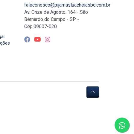
faleconosco@pijamasluacheiasbc.com.br
Av. Onze de Agosto, 164 - São
Bernardo do Campo - SP -
Cep.09607-020
gal
uções