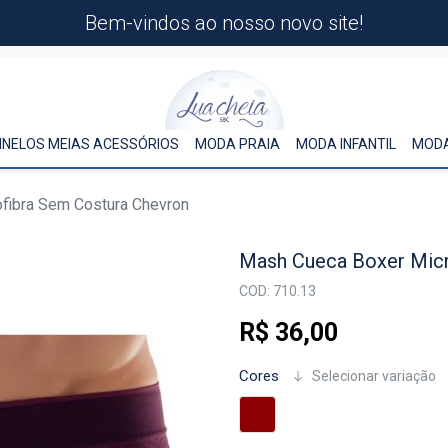
Bem-vindos ao nosso novo site!
INELOS MEIAS ACESSÓRIOS
MODA PRAIA
MODA INFANTIL
MODA
fibra Sem Costura Chevron
Mash Cueca Boxer Micr
COD: 710.13
R$ 36,00
Cores
Selecionar variação