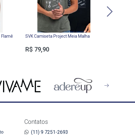
e Flamê
SVK Camiseta Project Meia Malha
Malwee Cam
Malha Spra
R$ 79,90
R$ 98,0
Contatos
to
(11) 9 7251-2693