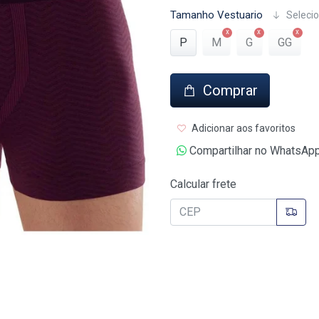
Tamanho Vestuario
Selecio
P
M
G
GG
Comprar
Adicionar aos favoritos
Compartilhar no WhatsAp
Calcular frete