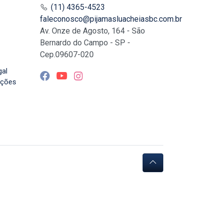
(11) 4365-4523
faleconosco@pijamasluacheiasbc.com.br
Av. Onze de Agosto, 164 - São
Bernardo do Campo - SP -
Cep.09607-020
gal
uções