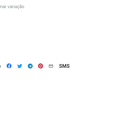
nar variação
p
SMS