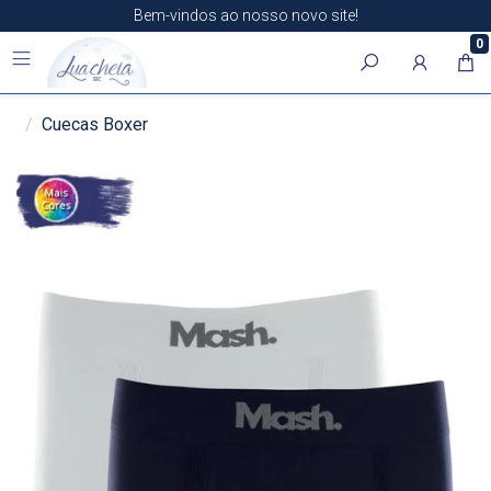
Bem-vindos ao nosso novo site!
0
Cuecas Boxer