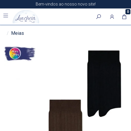
Bem-vindos ao nosso novo site!
0
Meias