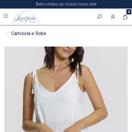
Bem-vindos ao nosso novo site!
0
Camisola e Robe