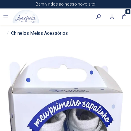
Bem-vindos ao nosso novo site!
0
Chinelos Meias Acessórios