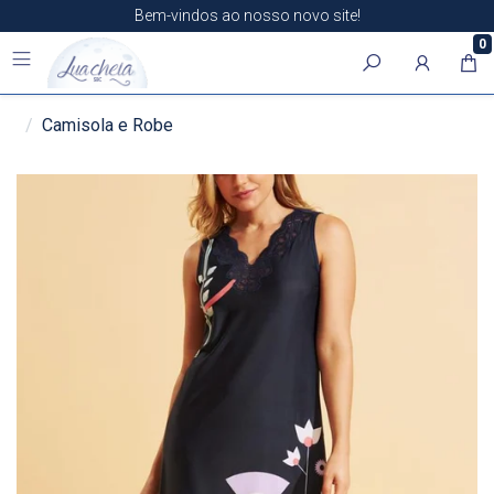
Bem-vindos ao nosso novo site!
0
Camisola e Robe