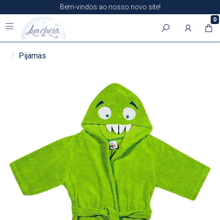
Bem-vindos ao nosso novo site!
0
Pijamas