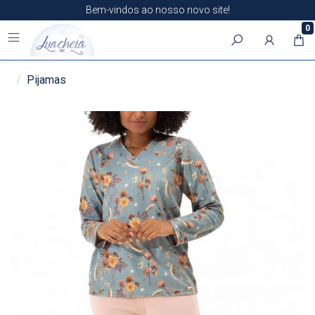
Bem-vindos ao nosso novo site!
0
Pijamas