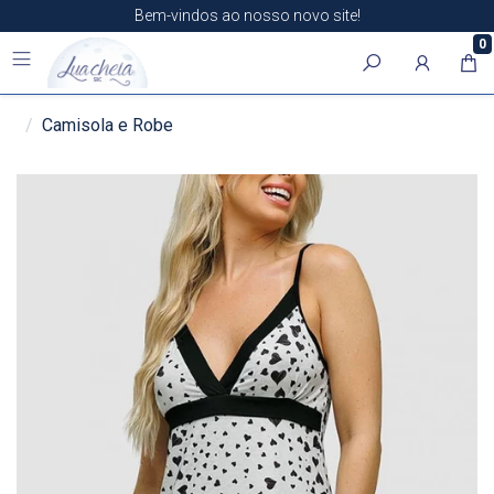
Bem-vindos ao nosso novo site!
0
Camisola e Robe