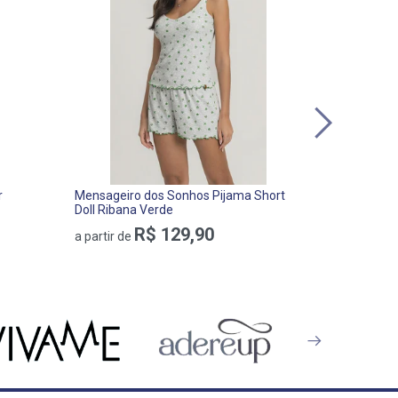
r
Mensageiro dos Sonhos Pijama Short
Universo T
Doll Ribana Verde
Floral Alg
R$ 129,90
R$ 179,
a partir de