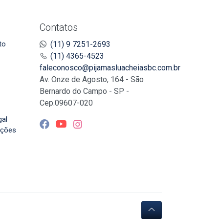
Contatos
to
(11) 9 7251-2693
(11) 4365-4523
faleconosco@pijamasluacheiasbc.com.br
Av. Onze de Agosto, 164 - São
Bernardo do Campo - SP -
Cep.09607-020
gal
uções