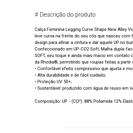
#
Descrição do produto
Calça Feminina Legging Curve Shape New Alley V
leve curva na frente do seu cós que nasceu com
design para afinar a cintura e dar aquele UP no b
Confeccionado em UP-CO2 Soft, Malha dupla-face
SOFT, seu toque é ainda mais macio em contato c
da Rhodia®, permitindo que roupas feitas a parti
• Confortável efeito compressivo que ajusta e mo
• Alta durabilidade e de fácil cuidado;
• Proteção UV 50+;
• Sustentável: produzido com água de reuso em se
Composição: UP - (CO²): 88% Poliamida 12% Elas