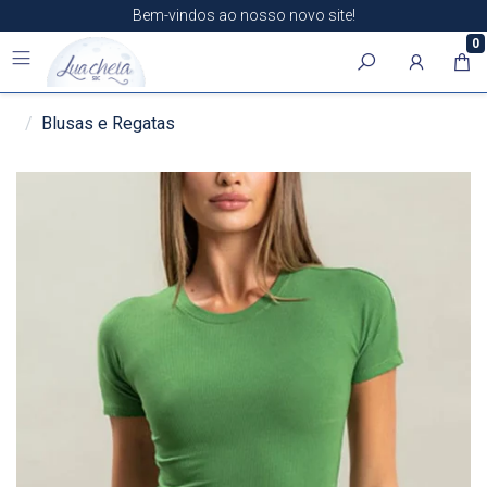
Bem-vindos ao nosso novo site!
0
Blusas e Regatas