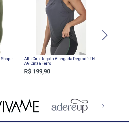
e Shape
Alto Giro Regata Alongada Degradê TN
Alto Giro S
AG Cinza Ferro
Violeta Int
R$ 199,90
R$ 279,