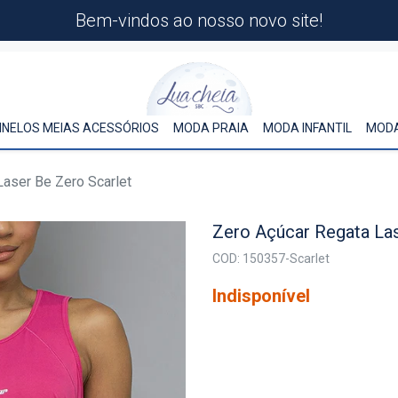
Bem-vindos ao nosso novo site!
INELOS MEIAS ACESSÓRIOS
MODA PRAIA
MODA INFANTIL
MODA
Laser Be Zero Scarlet
Zero Açúcar Regata Las
COD: 150357-Scarlet
Indisponível