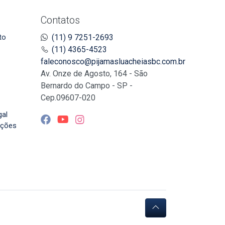
Contatos
to
(11) 9 7251-2693
(11) 4365-4523
faleconosco@pijamasluacheiasbc.com.br
Av. Onze de Agosto, 164 - São
Bernardo do Campo - SP -
Cep.09607-020
gal
uções