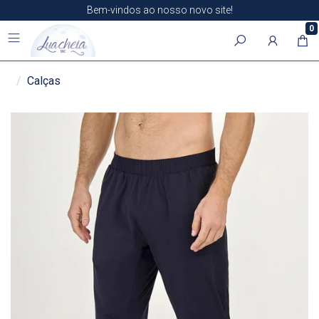
Bem-vindos ao nosso novo site!
0
Calças