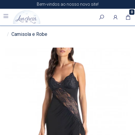
Bem-vindos ao nosso novo site!
0
Camisola e Robe