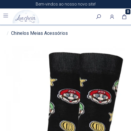
Bem-vindos ao nosso novo site!
0
Chinelos Meias Acessórios