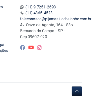
to
(11) 9 7251-2693
(11) 4365-4523
faleconosco@pijamasluacheiasbc.com.br
Av. Onze de Agosto, 164 - São
Bernardo do Campo - SP -
Cep.09607-020
gal
uções