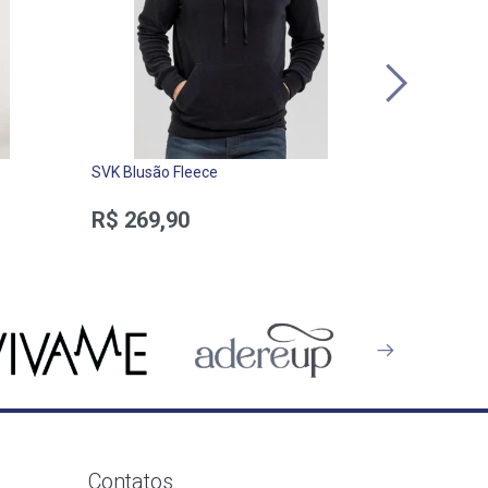
SVK Blusão Fleece
SVK Regata
Malha
R$ 269,90
R$ 69,9
Contatos