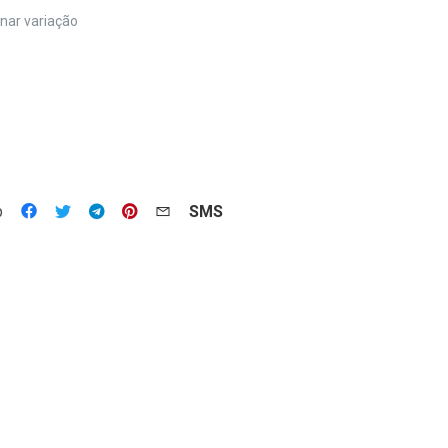
nar variação
p
SMS