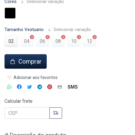
Cores
Selecionar variação
Tamanho Vestuario
Selecionar variação
02
04
06
08
10
12
Comprar
Adicionar aos favoritos
SMS
Calcular frete