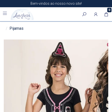
Bem-vindos ao nosso novo site!
0
Pijamas