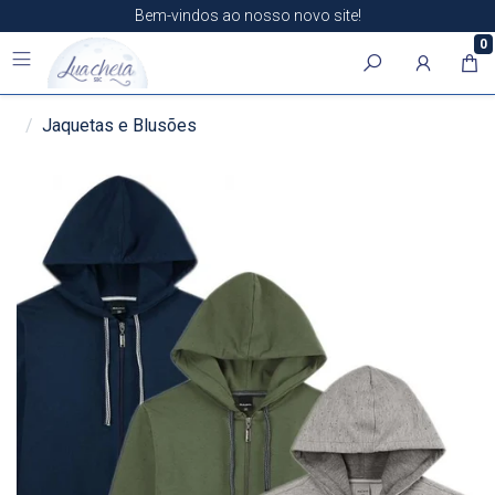
Bem-vindos ao nosso novo site!
0
Jaquetas e Blusões