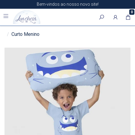
Bem-vindos ao nosso novo site!
0
Curto Menino