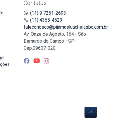
Contatos
to
(11) 9 7251-2693
(11) 4365-4523
faleconosco@pijamasluacheiasbc.com.br
Av. Onze de Agosto, 164 - São
Bernardo do Campo - SP -
Cep.09607-020
gal
uções