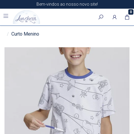
Bem-vindos ao nosso novo site!
0
Curto Menino