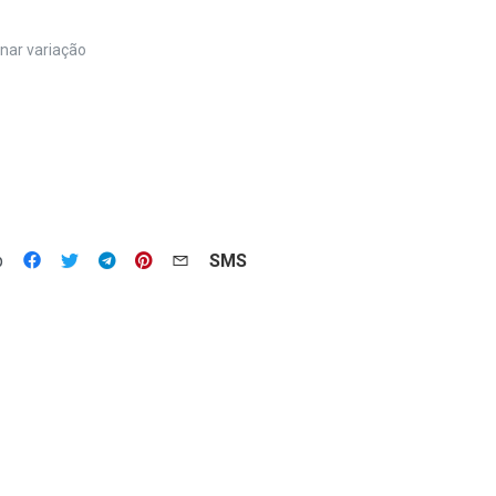
nar variação
p
SMS