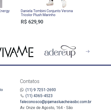
Energy
Daniela Tombini Conjunto Verona
DelRio Kit 0
Tricolor Plush Marinho
Brilhante
R$ 629,90
R$ 55,0
Contatos
to
(11) 9 7251-2693
(11) 4365-4523
faleconosco@pijamasluacheiasbc.com.br
Av. Onze de Agosto, 164 - São